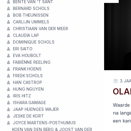
BENTE VAN 'T SANT
BERNARD SCHOLS
BOB THEUNISSEN
CARLIJN UMMELS
CHRISTIAAN VAN DER MEER
CLAUDIA LAP
DOMINIQUE SCHOLS
ERI SAITO
EVA HOUBOLT
FABIËNNE REELING
FRANK HOENS
FREEK SCHOLS
3 JA
HAN CASTROP
OLAH
HUNG NGUYEN
IRIS HITZ
ISHARA GAMAGE
Waarde 
JAAP HUENGES WAJER
na lange
JESKE DE KORT
een kant
JOYCE MARTENS-POSTHUMUS
KOEN VAN DEN BERG & JOOST VAN DER