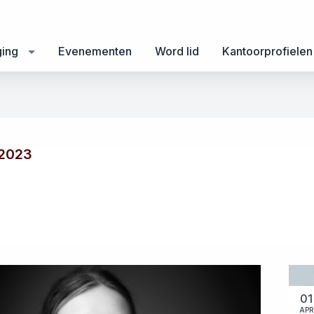
ging
Evenementen
Word lid
Kantoorprofielen
 2023
01
APR