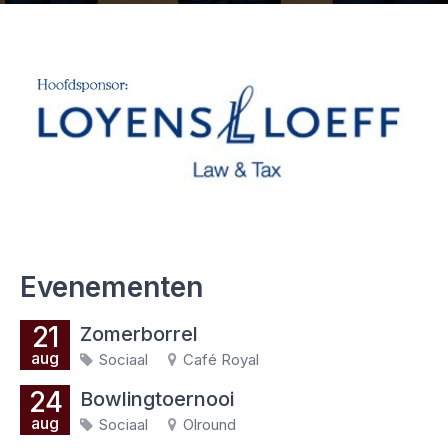
Evenementen
21
Zomerborrel
aug
Sociaal
Café Royal
24
Bowlingtoernooi
aug
Sociaal
Olround