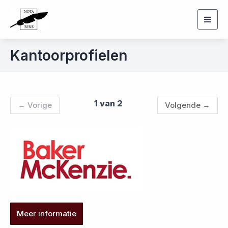
Togg
navig
Kantoorprofielen
1 van 2
←
Vorige
Volgende
→
Meer informatie