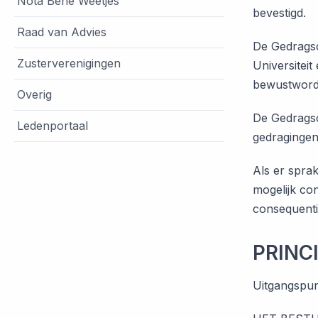
Nota Bene Weetjes
bevestigd.
Raad van Advies
De Gedragsc
Zusterverenigingen
Universitei
bewustwordi
Overig
De Gedragsc
Ledenportaal
gedragingen
Als er spra
mogelijk con
consequenti
PRINC
Uitgangspun