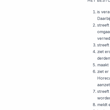
HET BEST
is ver
Daarbi
streef
omgaan
verned
streef
ziet e
derden
maakt 
ziet er
Horeca
aanzet
streef
worden
meldt e