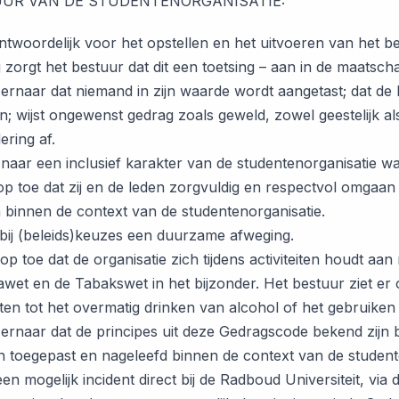
UUR VAN DE STUDENTENORGANISATIE:
antwoordelijk voor het opstellen en het uitvoeren van het bel
j zorgt het bestuur dat dit een toetsing – aan in de maats
t ernaar dat niemand in zijn waarde wordt aangetast; dat d
; wijst ongewenst gedrag zoals geweld, zowel geestelijk als
ering af.
t naar een inclusief karakter van de studentenorganisatie wa
rop toe dat zij en de leden zorgvuldig en respectvol omga
 binnen de context van de studentenorganisatie.
bij (beleids)keuzes een duurzame afweging.
 op toe dat de organisatie zich tijdens activiteiten houdt a
wet en de Tabakswet in het bijzonder. Het bestuur ziet er o
ten tot het overmatig drinken van alcohol of het gebruiken
t ernaar dat de principes uit deze Gedragscode bekend zijn 
 toegepast en nageleefd binnen de context van de student
en mogelijk incident direct bij de Radboud Universiteit, via