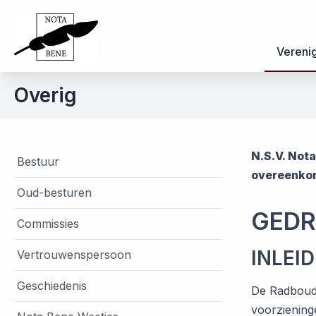
Vereni
Overig
N.S.V. Not
Bestuur
overeenkom
Oud-besturen
GEDR
Commissies
INLEI
Vertrouwenspersoon
Geschiedenis
De Radboud 
voorziening