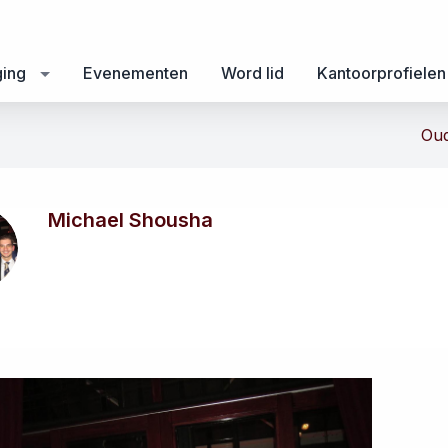
ging
Evenementen
Word lid
Kantoorprofielen
Oud
Michael Shousha