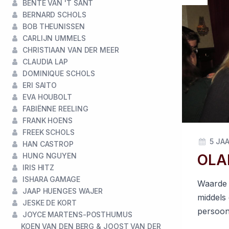
BENTE VAN 'T SANT
BERNARD SCHOLS
BOB THEUNISSEN
CARLIJN UMMELS
CHRISTIAAN VAN DER MEER
CLAUDIA LAP
DOMINIQUE SCHOLS
ERI SAITO
EVA HOUBOLT
FABIËNNE REELING
FRANK HOENS
FREEK SCHOLS
5 JA
HAN CASTROP
OLA
HUNG NGUYEN
IRIS HITZ
ISHARA GAMAGE
Waarde 
JAAP HUENGES WAJER
middels
JESKE DE KORT
persoonl
JOYCE MARTENS-POSTHUMUS
KOEN VAN DEN BERG & JOOST VAN DER