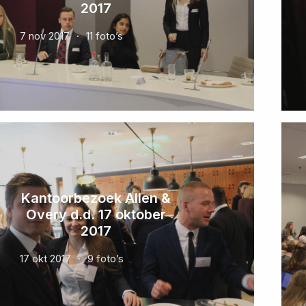
2017
7 nov 2017
11 foto’s
Kantoorbezoek Allen &
Overy d.d. 17 oktober
2017
17 okt 2017
9 foto’s