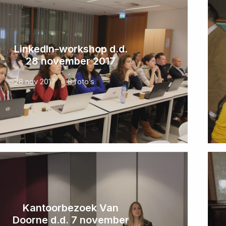
LinkedIn-workshop d.d.
28 november 2017
28 nov 2017
8 foto’s
Kantoorbezoek Van
Doorne d.d. 7 november