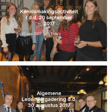
Kennismakingsactiviteit
I d.d. 20 september
2017
20 sep 2017
5 foto’s
Algemene
Ledenvergadering d.d.
30 augustus 2017