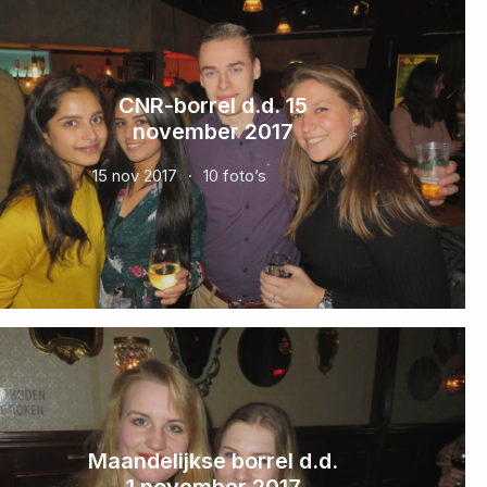
CNR-borrel d.d. 15
november 2017
15 nov 2017
10 foto’s
Maandelijkse borrel d.d.
1 november 2017