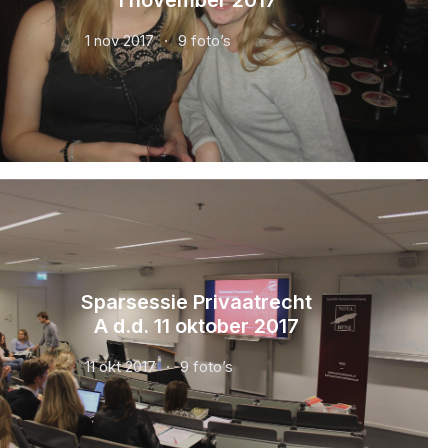
1 nov 2017
9 foto’s
Sparsessie Privaatrecht
A d.d. 11 oktober 2017
11 okt 2017
9 foto’s