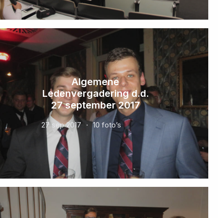
Algemene
Ledenvergadering d.d.
27 september 2017
27 sep 2017
10 foto’s