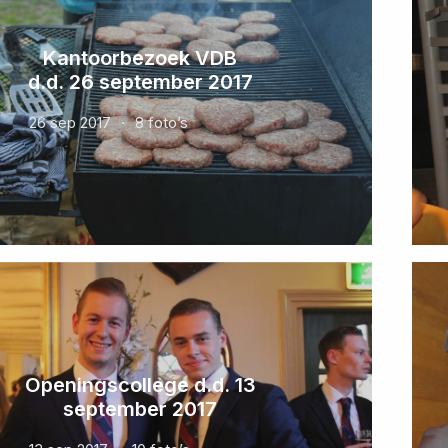
Kantoorbezoek VDB
d.d. 26 september 2017
26 sep 2017
8 foto’s
Openingscollege d.d. 13
september 2017