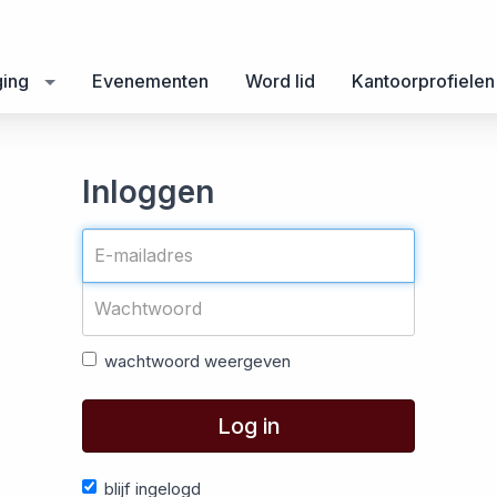
ging
Evenementen
Word lid
Kantoorprofielen
Inloggen
wachtwoord weergeven
Log in
blijf ingelogd