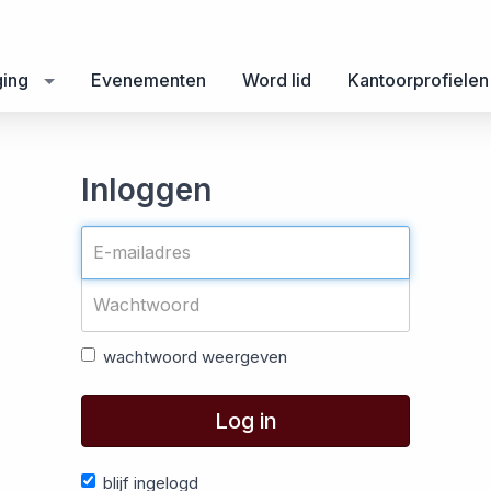
ging
Evenementen
Word lid
Kantoorprofielen
Inloggen
wachtwoord weergeven
Log in
blijf ingelogd