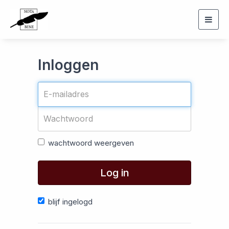
Togg
navig
Inloggen
wachtwoord weergeven
Log in
blijf ingelogd