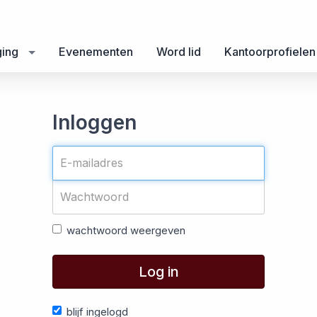
ging
Evenementen
Word lid
Kantoorprofielen
Inloggen
wachtwoord weergeven
Log in
blijf ingelogd