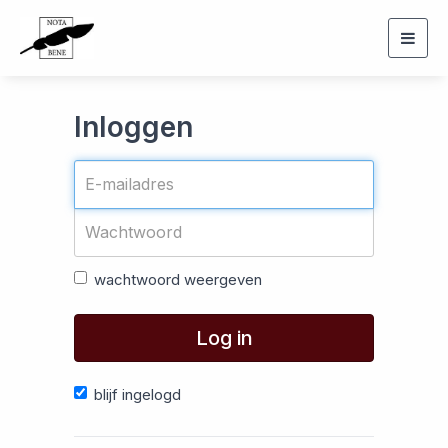
Togg
navig
Inloggen
wachtwoord weergeven
Log in
blijf ingelogd