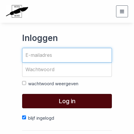
Togg
navig
Inloggen
wachtwoord weergeven
Log in
blijf ingelogd