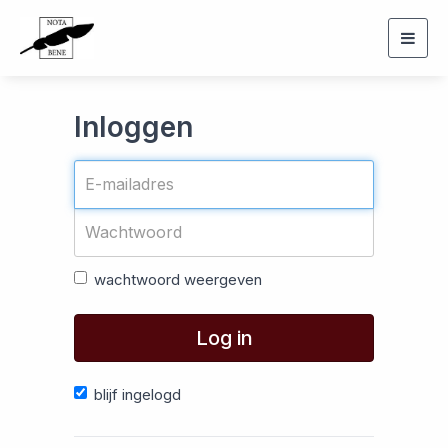
Togg
navig
Inloggen
wachtwoord weergeven
Log in
blijf ingelogd