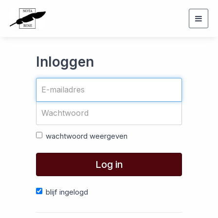
Togg
navig
Inloggen
wachtwoord weergeven
Log in
blijf ingelogd