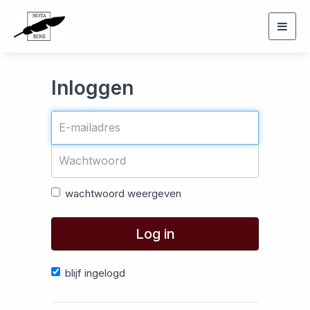
Togg
navig
Inloggen
wachtwoord weergeven
Log in
blijf ingelogd