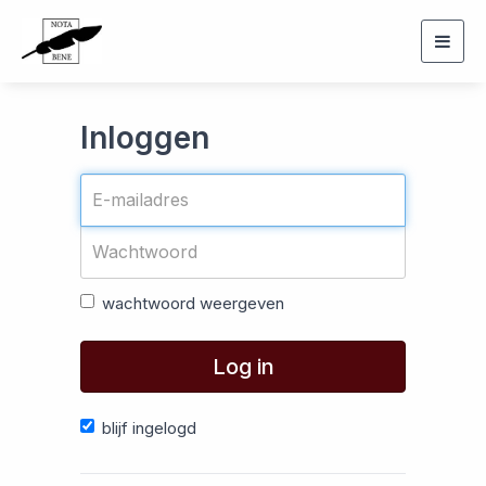
Togg
navig
Inloggen
wachtwoord weergeven
Log in
blijf ingelogd