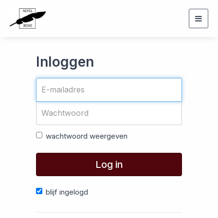
Togg
navig
Inloggen
wachtwoord weergeven
Log in
blijf ingelogd