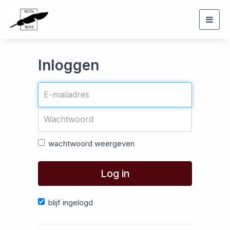
Togg
navig
Inloggen
wachtwoord weergeven
Log in
blijf ingelogd