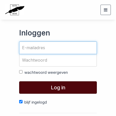
Togg
navig
Inloggen
wachtwoord weergeven
Log in
blijf ingelogd